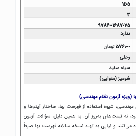
1405
3
9786001687075
ندارد
تومان
576,000
رحلی
سیاه سفید
شومیز (مقوایی)
 (ویژه آزمون نظام مهندسی)
 مهندسی، شیوه استفاده از فهرست بها، ساختار آیتم‌ها و
رد، نه قیمت‌های به‌روز آن. به همین دلیل، سؤالات آزمون
الغ نمادین (مانند A و B) استفاده می‌کنند و نیازی به تهیه نسخه سالانه فهرست بها صرفاً