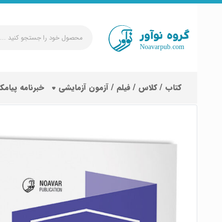
محصول
خود
را
جستجو
کتاب / کلاس / فیلم / آزمون آزمایشی
خبرنامه پیامک
کنید
...