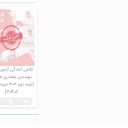
کلاس آمادگی آزمون
مهندسی معماری ط
(نیمه دوم 03
کد#30)