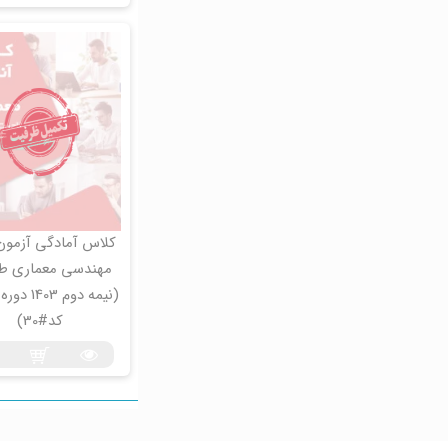
کلاس آمادگی آزمون
مهندسی معماری ط
(نیمه دوم 03
کد#30)