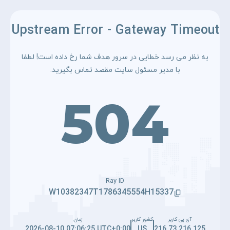
Upstream Error - Gateway Timeout
به نظر می رسد خطایی در سرور هدف شما رخ داده است! لطفا
با مدیر مسئول سایت مقصد تماس بگیرید.
504
Ray ID
W10382347T1786345554H15337
آی پی کاربر
کشور کاربر
زمان
2026-08-10 07:06:25 UTC+0:00
US
216.73.216.125