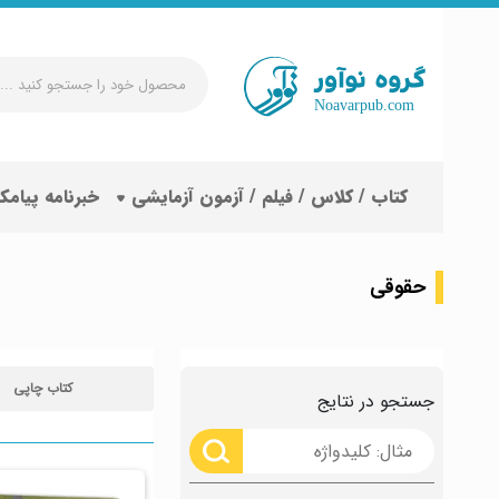
محصول
خود
را
جستجو
کتاب / کلاس / فیلم / آزمون آزمایشی
خبرنامه پیامک
کنید
...
حقوقی
کتاب چاپی
جستجو در نتایج