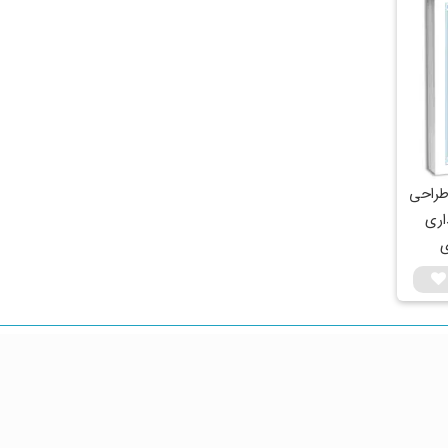
طراحی
اری
ی