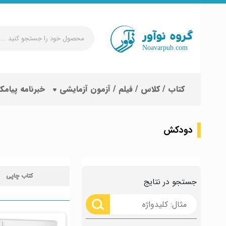
محصول
خود
را
جستجو
کتاب / کلاس / فیلم / آزمون آزمایشی
خبرنامه پیامک
کنید
...
دودکش
کتاب چاپی
جستجو در نتایج