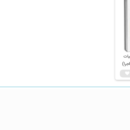
یات
جرا)