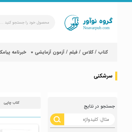
محصول
خود
را
جستجو
کتاب / کلاس / فیلم / آزمون آزمایشی
خبرنامه پیامک
کنید
...
سرشکنی
کتاب چاپی
جستجو در نتایج