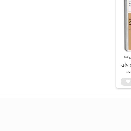
رات
برای
یت