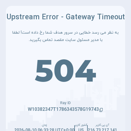
Upstream Error - Gateway Timeout
به نظر می رسد خطایی در سرور هدف شما رخ داده است! لطفا
با مدیر مسئول سایت مقصد تماس بگیرید.
504
Ray ID
W10382347T1786343578G19743
آی پی کاربر
کشور کاربر
زمان
2026-08-10 06:33:28 UTC+0:00
US
216.73.217.141