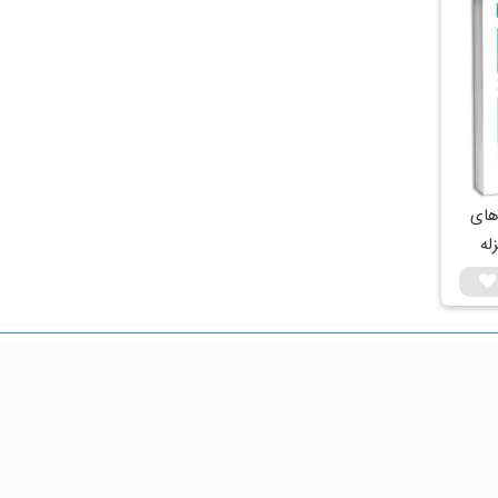
های
زله