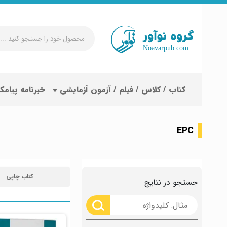
محصول
خود
را
جستجو
کتاب / کلاس / فیلم / آزمون آزمایشی
خبرنامه پیامک
کنید
...
EPC
کتاب چاپی
جستجو در نتایج