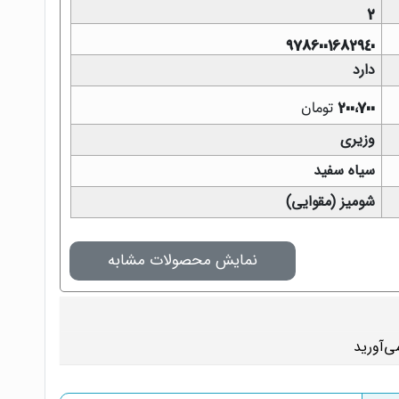
2
9786001682940
دارد
تومان
200,700
وزیری
سیاه سفید
شومیز (مقوایی)
نمایش محصولات مشابه