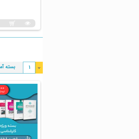
بسته آم
1
000
توما