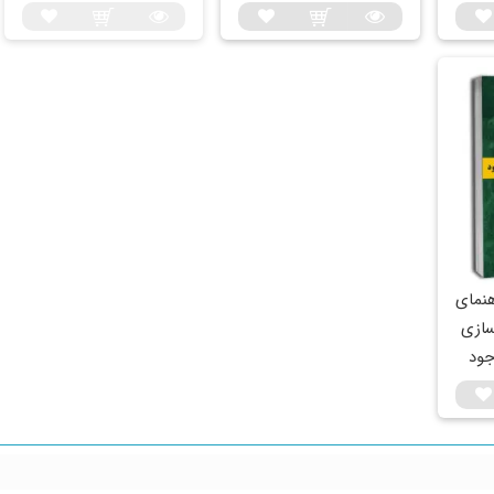
هنمای
سازی
جود