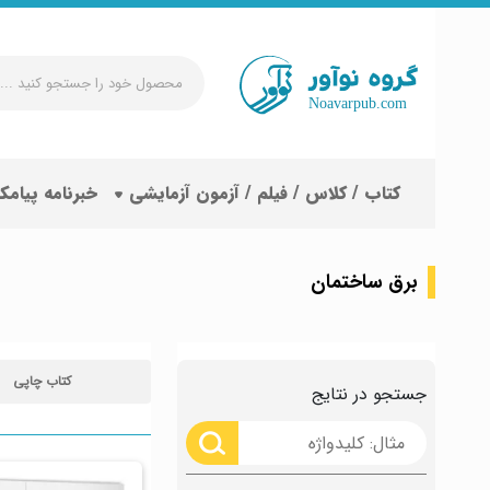
محصول
خود
را
جستجو
کتاب / کلاس / فیلم / آزمون آزمایشی
خبرنامه پیامک
کنید
...
برق ساختمان
کتاب چاپی
جستجو در نتایج