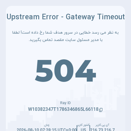
Upstream Error - Gateway Timeout
به نظر می رسد خطایی در سرور هدف شما رخ داده است! لطفا
با مدیر مسئول سایت مقصد تماس بگیرید.
504
Ray ID
W10382347T1786346865L66118
آی پی کاربر
کشور کاربر
زمان
2026-08-10 07:28:15 UTC+0:00
US
216.73.216.7