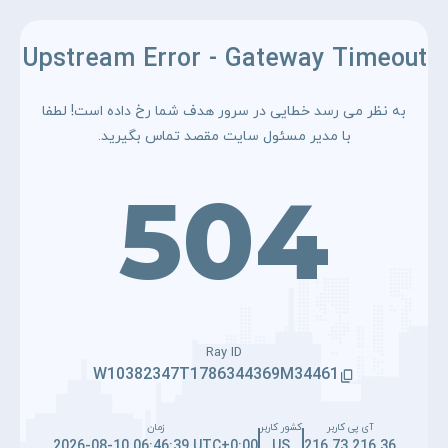
Upstream Error - Gateway Timeout
به نظر می رسد خطایی در سرور هدف شما رخ داده است! لطفا
با مدیر مسئول سایت مقصد تماس بگیرید.
504
Ray ID
W10382347T1786344369M34461
آی پی کاربر
کشور کاربر
زمان
2026-08-10 06:46:39 UTC+0:00
US
216.73.216.36