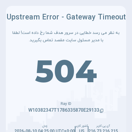
Upstream Error - Gateway Timeout
به نظر می رسد خطایی در سرور هدف شما رخ داده است! لطفا
با مدیر مسئول سایت مقصد تماس بگیرید.
504
Ray ID
W10382347T1786335870E29133
آی پی کاربر
کشور کاربر
زمان
2026-08-10 04:25:00 UTC+0:00
US
216.73.216.215