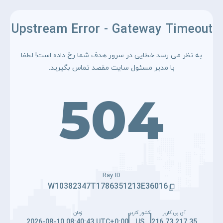
Upstream Error - Gateway Timeout
به نظر می رسد خطایی در سرور هدف شما رخ داده است! لطفا
با مدیر مسئول سایت مقصد تماس بگیرید.
504
Ray ID
W10382347T1786351213E36016
آی پی کاربر
کشور کاربر
زمان
2026-08-10 08:40:43 UTC+0:00
US
216.73.217.35