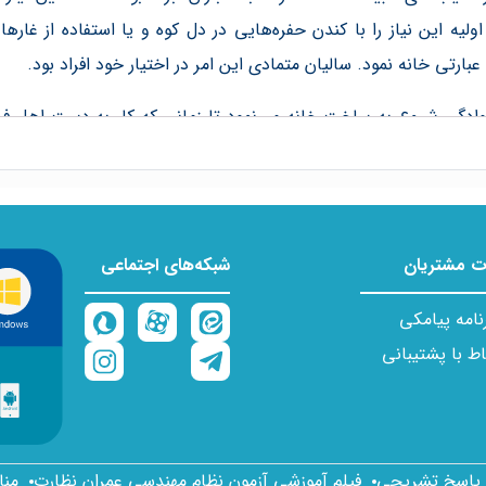
يه اين نياز را با کندن حفره‌هايی در دل کوه و يا استفاده از غار
ارتی خانه نمود. ساليان متمادی اين امر در اختيار خود افراد بود.
وادگی شروع به ساخت خانه می‌نمود تا زمانی که کار به دست اهل فن
سازی و افتاد تا با به هم تنيدن و تلفيق رشته‌های گوناگون مهندسی
لامی:
 مشتریان
شبکه‌های اجتماعی
اشتن اطلاعاتي در زمينه طبيعت، تاريخ، فرهنگ، جامعه‌شناسی و رو
يبايی و الهام‌گيری از طبيعت گذشتگانمان افتخار کرد و سعی نمود
نامه پیامکی
لامی را به رخ جهانيان کشيد.
اط با پشتیبانی
ر کار می شود و موجب طراح‌های خلاقانه و بهينه در همه زمينه‌ها
ا پاسخ تشریحی
فیلم آموزشی آزمون نظام مهندسی عمران نظارت
منا
ل و يا قطعات است و براي انجام هر فعاليت عمرانی، صنعتی نخست با