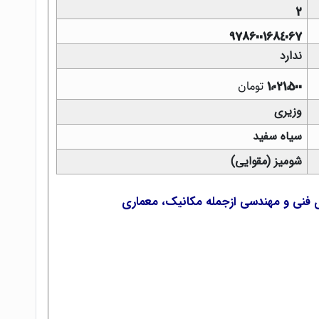
2
9786001684067
ندارد
تومان
1,021,500
وزیری
سیاه سفید
شومیز (مقوایی)
ی فنی و مهندسی ازجمله مکانیک، معماری