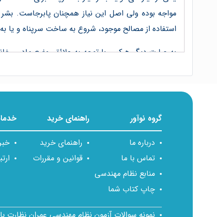
مواجه بوده ولی اصل اين نياز همچنان پابرجاست. بشر اول
استفاده از مصالح موجود، شروع به ساخت سرپناه و يا به عب
به عبارت ديگر هرکس با توجه به علائق، وضع مادی، خان
معماری، عمران، تأسيسات الکتريکی، تأسيسات برقی، شهر
امنيت و ايمنی برسد.
تلفیق ساخت و ساز مدرن با ساخت و ساز سنتی ایرانی اس
گروه نوآور
راهنمای خرید
خدمات
در اين ميان دست اندرکاران امر ساخت و ساز نياز به د
عزيزمان، بايد اين همه ذوق، سليقه، خلاقيت، ظرافت، ز
درباره ما
راهنمای خرید
خبر
استاندارد به روز و پيشرفته، بنای مدرن و سنتی ايرانی اس
تماس با ما
قوانین و مقررات
ارتب
منابع نظام مهندسی
لزوم یادگیری رسم فنی در تمامی رشته‌های مهندسی:
چاپ کتاب شما
درک عميق روابط هندسی منجر به تجسم و درک بيشتری د
نمونه سوالات آزمون نظام مهندسی عمران نظارت ب
مهندسی، تهيه نقشه‌های مورد نياز برای توليد هر محصو