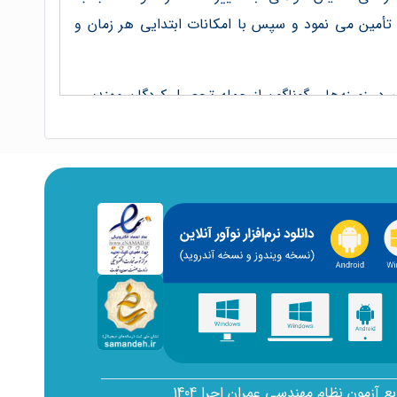
ها تأمين می نمود و سپس با امکانات ابتدايی هر زمان و
 در زمينه‌های گوناگون از جمله تحصيل کردگان مهندسی
، خانه‌ايی بسازند که در آن انسان به آرامش، آسايش،
انشناسی نيازمند است. با مشاهده بناهای قديمی ايران
 با تلفيق زحمات پيشينيان و سيستم‌های ساخت و مصالح
 می شود. يکی از مهمترين کارها در فعاليت‌های فنی
بع آزمون نظام مهندسی عمران اجرا 1404
يد به ترسيم نقشه اقدام نمود و سپس به توليد و ساخت