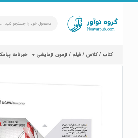
محصول
خود
را
جستجو
کتاب / کلاس / فیلم / آزمون آزمایشی
خبرنامه پیامک
کنید
...