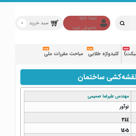
سبد خرید
0
تیکت)
کلیدواژه طلایی
مباحث مقررات ملی
نقشه‌کشی ساختمان
مهندس علیرضا صمیمی
نوآور
344
1405