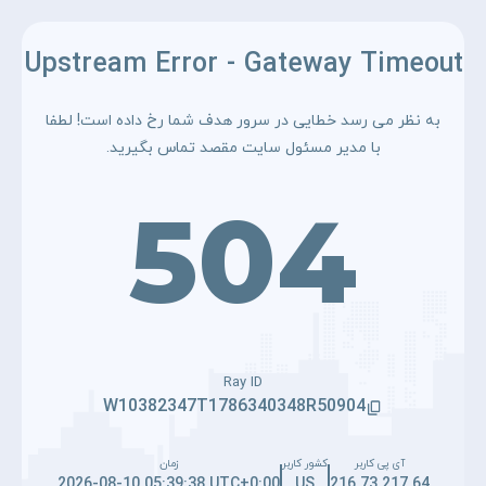
Upstream Error - Gateway Timeout
به نظر می رسد خطایی در سرور هدف شما رخ داده است! لطفا
با مدیر مسئول سایت مقصد تماس بگیرید.
504
Ray ID
W10382347T1786340348R50904
آی پی کاربر
کشور کاربر
زمان
2026-08-10 05:39:38 UTC+0:00
US
216.73.217.64