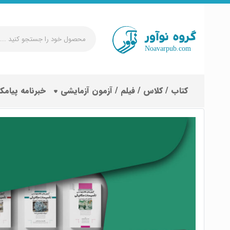
محصول
خود
را
جستجو
کتاب / کلاس / فیلم / آزمون آزمایشی
خبرنامه پیامک
کنید
...