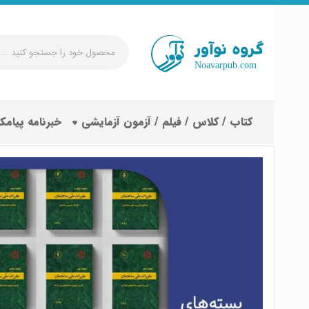
محصول
خود
را
جستجو
کتاب / کلاس / فیلم / آزمون آزمایشی
خبرنامه پیامک
کنید
...