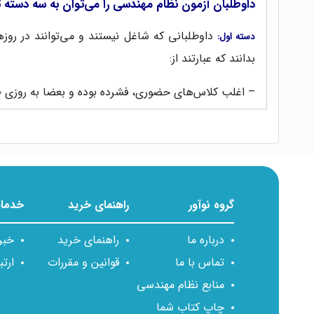
داوطلبان آزمون نظام‌ مهندسی را می‌توان به سه دسته 
داوطلبانی که شاغل نیستند و می‌توانند در رو
دسته اول:
بدانند که عبارتند از:
– اغلب کلاس‌های حضوری، فشرده بوده و بعضا به روزی ۱۰ ساعت نیز می‌رسد.
– اگر در جلسه‌ای حاضر نشوید، تدریس مطالب زیادی را از
– هزینه و زمان مورد نیاز برای رسیدن به کلاس حضوری و
داوطلبانی که شاغل هستند و یا داوطلبانی که ش
دسته دوم:
گروه نوآور
راهنمای خرید
خدمات
آنلاین، مناسب افرادی است که نیاز دارند با برنامه‌ای، ر
حالت هیچ‌کدام از معایب دسته اول، وجود ندارد و فقط نی
درباره ما
راهنمای خرید
خبر
تماس با ما
قوانین و مقررات
ارتب
همه‌ی داوطلبانی که می‌توانند به صورت خودخوان
دسته سوم:
منابع نظام مهندسی
این دسته از داوطلبان باید از ویدیوهای آموزشی استفاد
چاپ کتاب شما