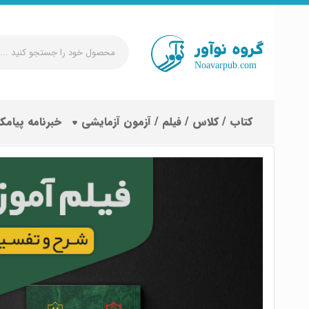
محصول
خود
را
جستجو
کتاب / کلاس / فیلم / آزمون آزمایشی
خبرنامه پیامک
کنید
...