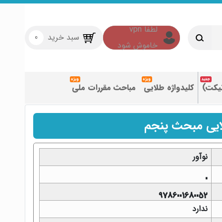
سبد خرید
0
تیکت)
کلیدواژه طلایی
مباحث مقررات ملی
ایی مبحث پنجم
نوآور
0
9786001680052
ندارد