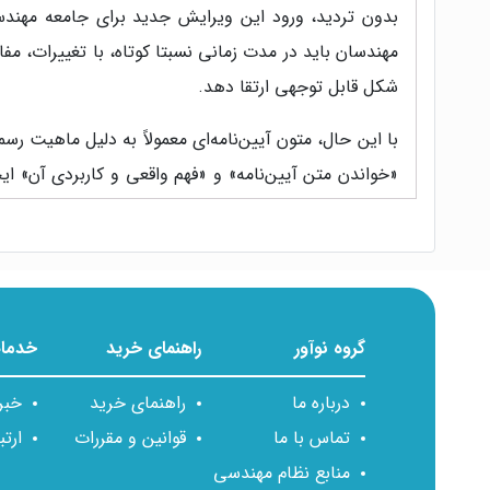
بدون تردید، ورود این ویرایش جدید برای جامعه مهن
مهندسان باید در مدت زمانی نسبتا کوتاه، با تغییرات، م
شکل قابل توجهی ارتقا دهد.
با این حال، متون آیین‌نامه‌ای معمولاً به دلیل ماهیت 
«خواندن متن آیین‌نامه» و «فهم واقعی و کاربردی آن» ا
عمل مهم است و هم درک درست و عمیق از مفاهیم.
توضیح داده شوند تا خواننده بتواند علاوه بر آشنایی با م
گروه نوآور
راهنمای خرید
خدمات
برای رسیدن به این هدف، در تدوین کتاب از یک روش آمو
درباره ما
راهنمای خرید
خبر
۱- توضیح روان مفاهیم با هدف صرفه
جویی در زمان
تماس با ما
قوانین و مقررات
ارتب
در این کتاب تلاش شده است هر بند مهم، با زبانی ساده
منابع نظام مهندسی
بخش‌هایی که معمولاً برای داوطلبان گنگ، مبهم یا سؤال‌