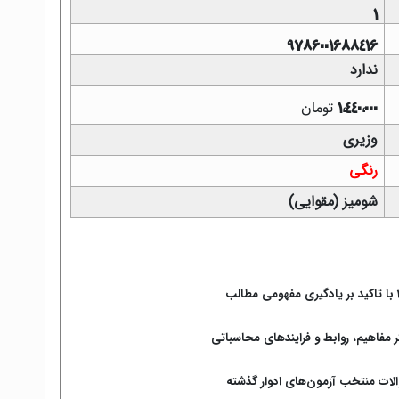
1
9786001688416
ندارد
تومان
1,440,000
وزیری
رنگی
شومیز (مقوایی)
ر مفاهیم، روابط و فرایندهای محاسباتی
الات منتخب آزمون‌های ادوار گذشته