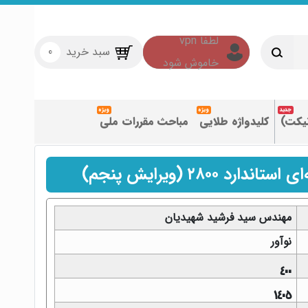
سبد خرید
0
تیکت)
کلیدواژه طلایی
مباحث مقررات ملی
 ۲۸۰۰ (ویرایش پنجم)
مهندس سید فرشید شهیدیان
نوآور
400
1405