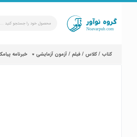
محصول
خود
را
جستجو
کتاب / کلاس / فیلم / آزمون آزمایشی
خبرنامه پیامک
کنید
...