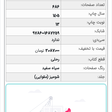
تعداد صفحات
686
سال چاپ
1405
نوبت چاپ
13
شابک
9786001687259
سی‌دی
ندارد
قیمت با تخفیف
تومان
3,087,000
قطع کتاب
رحلی
رنگ صفحات
سیاه سفید
جلد
شومیز (مقوایی)