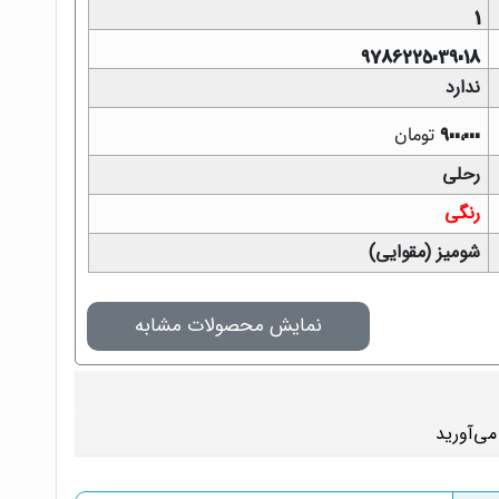
1
9786225039018
ندارد
تومان
900,000
رحلی
رنگی
شومیز (مقوایی)
نمایش محصولات مشابه