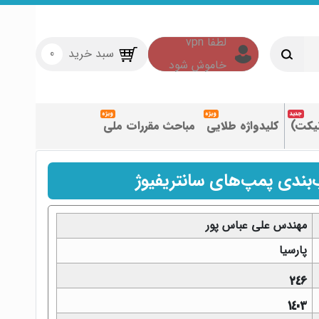
سبد خرید
0
تیکت)
کلیدواژه طلایی
مباحث مقررات ملی
بندی پمپ‌های سانتریفیوژ
مهندس علی عباس پور
پارسیا
246
1403