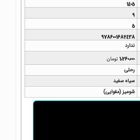
1405
9
5
9786001682438
ندارد
تومان
1,260,000
رحلی
سیاه سفید
شومیز (مقوایی)